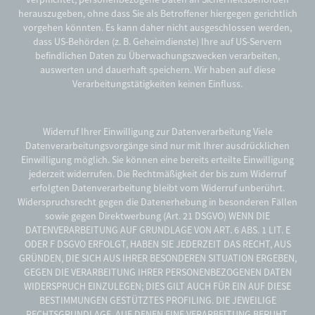
herauszugeben, ohne dass Sie als Betroffener hiergegen gerichtlich
vorgehen könnten. Es kann daher nicht ausgeschlossen werden,
dass US-Behörden (z. B. Geheimdienste) Ihre auf US-Servern
befindlichen Daten zu Überwachungszwecken verarbeiten,
auswerten und dauerhaft speichern. Wir haben auf diese
Verarbeitungstätigkeiten keinen Einfluss.
Widerruf Ihrer Einwilligung zur Datenverarbeitung Viele
Datenverarbeitungsvorgänge sind nur mit Ihrer ausdrücklichen
Einwilligung möglich. Sie können eine bereits erteilte Einwilligung
jederzeit widerrufen. Die Rechtmäßigkeit der bis zum Widerruf
erfolgten Datenverarbeitung bleibt vom Widerruf unberührt.
Widerspruchsrecht gegen die Datenerhebung in besonderen Fällen
sowie gegen Direktwerbung (Art. 21 DSGVO) WENN DIE
DATENVERARBEITUNG AUF GRUNDLAGE VON ART. 6 ABS. 1 LIT. E
ODER F DSGVO ERFOLGT, HABEN SIE JEDERZEIT DAS RECHT, AUS
GRÜNDEN, DIE SICH AUS IHRER BESONDEREN SITUATION ERGEBEN,
GEGEN DIE VERARBEITUNG IHRER PERSONENBEZOGENEN DATEN
WIDERSPRUCH EINZULEGEN; DIES GILT AUCH FÜR EIN AUF DIESE
BESTIMMUNGEN GESTÜTZTES PROFILING. DIE JEWEILIGE
RECHTSGRUNDLAGE, AUF DENEN EINE VERARBEITUNG BERUHT,