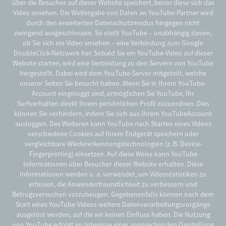
über die Besucher auf dieser Website speichert, bevor diese sich das
Video ansehen. Die Weitergabe von Daten an YouTube-Partner wird
durch den erweiterten Datenschutzmodus hingegen nicht
zwingend ausgeschlossen. So stellt YouTube – unabhängig davon,
ob Sie sich ein Video ansehen – eine Verbindung zum Google
DoubleClick-Netzwerk her. Sobald Sie ein YouTube-Video auf dieser
Website starten, wird eine Verbindung zu den Servern von YouTube
hergestellt. Dabei wird dem YouTube-Server mitgeteilt, welche
unserer Seiten Sie besucht haben. Wenn Sie in Ihrem YouTube-
Account eingeloggt sind, ermöglichen Sie YouTube, Ihr
Surfverhalten direkt Ihrem persönlichen Profil zuzuordnen. Dies
können Sie verhindern, indem Sie sich aus Ihrem YouTubeAccount
ausloggen. Des Weiteren kann YouTube nach Starten eines Videos
verschiedene Cookies auf Ihrem Endgerät speichern oder
vergleichbare Wiedererkennungstechnologien (z. B. Device-
Fingerprinting) einsetzen. Auf diese Weise kann YouTube
Informationen über Besucher dieser Website erhalten. Diese
Informationen werden u. a. verwendet, um Videostatistiken zu
erfassen, die Anwenderfreundlichkeit zu verbessern und
Betrugsversuchen vorzubeugen. Gegebenenfalls können nach dem
Start eines YouTube-Videos weitere Datenverarbeitungsvorgänge
ausgelöst werden, auf die wir keinen Einfluss haben. Die Nutzung
von YouTube erfolgt im Interesse einer ansprechenden Darstellung